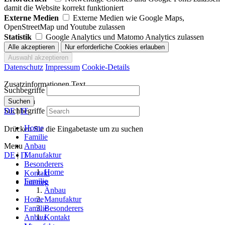
damit die Website korrekt funktioniert
Externe Medien
Externe Medien wie Google Maps,
OpenStreetMap und Youtube zulassen
Statistik
Google Analytics und Matomo Analytics zulassen
Datenschutz
Impressum
Cookie-Details
Zusatzinformationen Text
Suchbegriffe
Schließen
Suchen
Suchbegriffe
DE
|
IT
Home
Drücken Sie die Eingabetaste um zu suchen
Familie
Menu
Anbau
DE
|
IT
Manufaktur
Besonderers
Home
Kontakt
Familie
Interreg
Anbau
Home
Manufaktur
Familie
Besonderers
Anbau
Kontakt