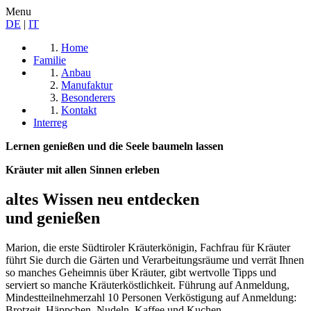
Menu
DE
|
IT
Home
Familie
Anbau
Manufaktur
Besonderers
Kontakt
Interreg
Lernen genießen und die Seele baumeln lassen
Kräuter mit allen Sinnen erleben
altes Wissen neu entdecken
und genießen
Marion, die erste Südtiroler Kräuterkönigin, Fachfrau für Kräuter
führt Sie durch die Gärten und Verarbeitungsräume und verrät Ihnen
so manches Geheimnis über Kräuter, gibt wertvolle Tipps und
serviert so manche Kräuterköstlichkeit. Führung auf Anmeldung,
Mindestteilnehmerzahl 10 Personen Verköstigung auf Anmeldung:
Brotzeit, Häppchen, Nudeln, Kaffee und Kuchen