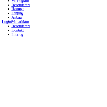
Interreg
Manufaktur
Besonderers
Home
Kontakt
Familie
Interreg
Anbau
Login
Contact
Manufaktur
Besonderers
Kontakt
Interreg